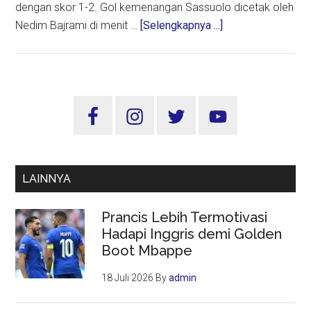
dengan skor 1-2. Gol kemenangan Sassuolo dicetak oleh
about
Nedim Bajrami di menit …
[Selengkapnya ...]
Inter
Alami
Kekalahan
Perdana
Sidebar
di
Utama
Kandang
Dari
Sassuolo
LAINNYA
Prancis Lebih Termotivasi
Hadapi Inggris demi Golden
Boot Mbappe
18 Juli 2026
By
admin