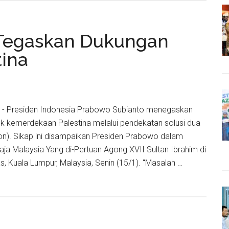
g
 Tegaskan Dukungan
ina
uan
en
d) - Presiden Indonesia Prabowo Subianto menegaskan
k kemerdekaan Palestina melalui pendekatan solusi dua
isasi
ion). Sikap ini disampaikan Presiden Prabowo dalam
a Malaysia Yang di-Pertuan Agong XVII Sultan Ibrahim di
 Kuala Lumpur, Malaysia, Senin (15/1). “Masalah …
ia-
ia
an
an