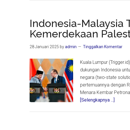
Tolak
Bandin
FAM
Indonesia-Malaysia
Terkait
Kemerdekaan Palest
Kasus
Pemals
28 Januari 2025
by
admin
Tinggalkan Komentar
Dokum
7
Kuala Lumpur (Trigger.i
Pemain
dukungan Indonesia untu
Natural
negara (two-state solut
pertemuannya dengan Raj
Menara Kembar Petronas,
about
[Selengkapnya ...]
Indones
Malays
Tegask
Dukung