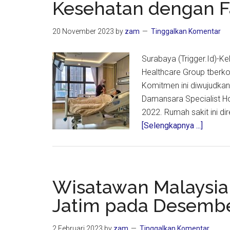
Kesehatan dengan Fa
20 November 2023
by
zam
Tinggalkan Komentar
Surabaya (Trigger.Id)-
Healthcare Group tberk
Komitmen ini diwujudkan
Damansara Specialist H
2022. Rumah sakit ini d
about
[Selengkapnya ...]
KPJ
Healthc
Kenalk
Pelaya
Wisatawan Malaysia
Keseha
Jatim pada Desemb
dengan
Fasilita
2 Februari 2023
by
zam
Tinggalkan Komentar