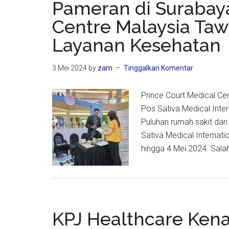
Pameran di Surabaya
Kemerd
Centre Malaysia Ta
Palesti
Layanan Kesehatan
3 Mei 2024
by
zam
Tinggalkan Komentar
Prince Court Medical Ce
Pos Sativa Medical Inter
Puluhan rumah sakit dar
Sativa Medical Internati
hingga 4 Mei 2024. Sala
KPJ Healthcare Ken