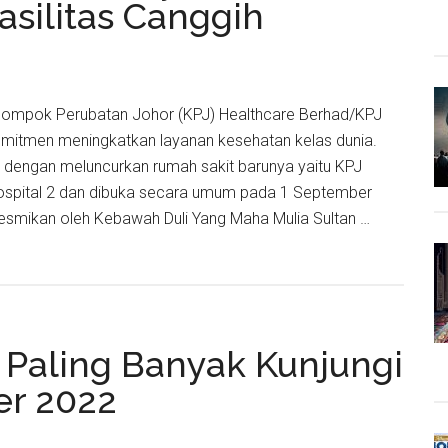
silitas Canggih
Centre
Malays
Tawark
Berbag
Kelompok Perubatan Johor (KPJ) Healthcare Berhad/KPJ
Layana
omitmen meningkatkan layanan kesehatan kelas dunia.
Keseha
 dengan meluncurkan rumah sakit barunya yaitu KPJ
ospital 2 dan dibuka secara umum pada 1 September
iresmikan oleh Kebawah Duli Yang Maha Mulia Sultan …
are
an
nan
 Paling Banyak Kunjungi
tan
er 2022
s