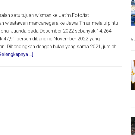
h
lah satu tujuan wisman ke Jatim.Foto/ist
lah wisatawan mancanegara ke Jawa Timur melalui pintu
sional Juanda pada Desember 2022 sebanyak 14.264
aik 47,91 persen dibanding November 2022 yang
5 
an. Dibandingkan dengan bulan yang sama 2021, jumlah
about
Selengkapnya ...]
Wisatawan
Malaysia
Paling
Banyak
Kunjungi
Jatim
pada
Desember
2022