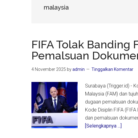
malaysia
FIFA Tolak Banding 
Pemalsuan Dokumen 
4 November 2025
by
admin
Tinggalkan Komentar
Surabaya (Trigger.id) -
Malaysia (FAM) dan tuju
dugaan pemalsuan dokum
Kode Disiplin FIFA (FIF
dan pemalsuan dokumen r
about
[Selengkapnya ...]
FIFA