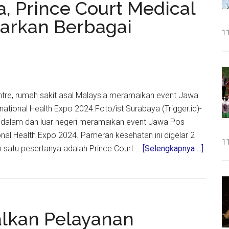
, Prince Court Medical
ekaan
warkan Berbagai
na
11
ntre, rumah sakit asal Malaysia meramaikan event Jawa
national Health Expo 2024.Foto/ist Surabaya (Trigger.id)-
i dalam dan luar negeri meramaikan event Jawa Pos
onal Health Expo 2024. Pameran kesehatan ini digelar 2
11
about
h satu pesertanya adalah Prince Court …
[Selengkapnya ...]
Pamer
di
Suraba
Prince
alkan Pelayanan
Court
Medica