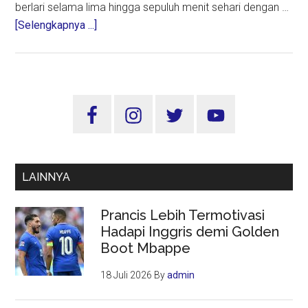
berlari selama lima hingga sepuluh menit sehari dengan …
about
[Selengkapnya ...]
Berjalan
vs
Berlari:
Mana
Sidebar
yang
Utama
Lebih
Baik
untuk
LAINNYA
Anda?
Prancis Lebih Termotivasi
Hadapi Inggris demi Golden
Boot Mbappe
18 Juli 2026
By
admin