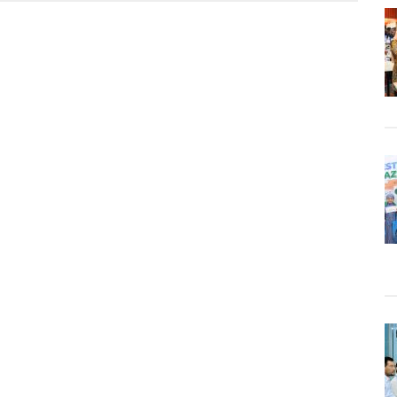
an
na