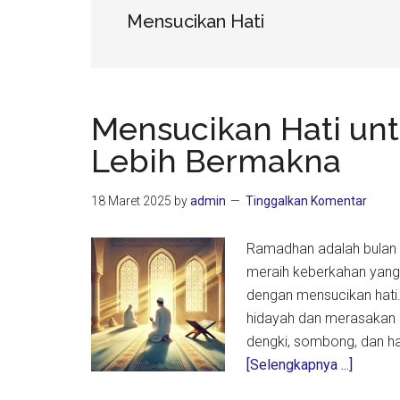
Mensucikan Hati
Mensucikan Hati un
Lebih Bermakna
18 Maret 2025
by
admin
Tinggalkan Komentar
Ramadhan adalah bulan 
meraih keberkahan yang 
dengan mensucikan hati.
hidayah dan merasakan kei
dengki, sombong, dan h
about
[Selengkapnya ...]
Mensuc