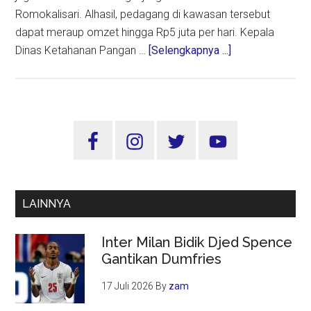
Romokalisari. Alhasil, pedagang di kawasan tersebut
dapat meraup omzet hingga Rp5 juta per hari. Kepala
about
Dinas Ketahanan Pangan …
[Selengkapnya ...]
Adventure
Land
Romokalisari
Surabaya
Sidebar
Mulai
Utama
Jadi
Jujukan
Wisatawan
LAINNYA
Luar
Kota
Inter Milan Bidik Djed Spence
Gantikan Dumfries
17 Juli 2026
By
zam