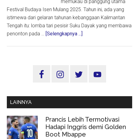
memukau di panggung utama
Festival Budaya Isen Mulang 2025. Tahun ini, ada yang
istimewa dari gelaran tahunan kebanggaan Kalimantan
Tengah itu: lomba tari pesisir Suku Dayak yang membawa
about
penonton pada …
[Selengkapnya ...]
Gemulai
Langkah
di
Tepian
Sidebar
Borneo:
Utama
Tari
Pesisir
Dayak
LAINNYA
Warnai
Festival
Prancis Lebih Termotivasi
Budaya
Hadapi Inggris demi Golden
Isen
Boot Mbappe
Mulang