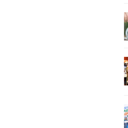
Tidak
Tahu
Siapa
yang
Akan
Lebih
Dulu
Wafat