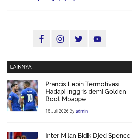
Gubernur
Apresiasi
Terpenuhinya
Hewan
Sidebar
Kurban
Utama
dan
Lancarnya
Lalu
LAINNYA
Lintas
Pengiriman
Prancis Lebih Termotivasi
Hadapi Inggris demi Golden
Boot Mbappe
18 Juli 2026
By
admin
Inter Milan Bidik Djed Spence