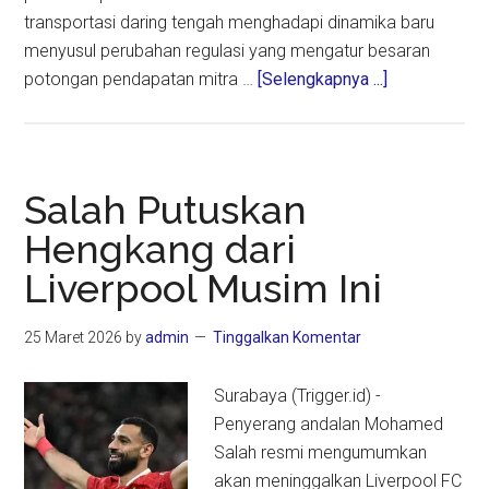
transportasi daring tengah menghadapi dinamika baru
menyusul perubahan regulasi yang mengatur besaran
about
potongan pendapatan mitra …
[Selengkapnya ...]
Di
Tengah
Rumor
Hengkang,
Salah Putuskan
Grab
Hengkang dari
Tegaskan
Liverpool Musim Ini
Indonesia
Tetap
Menjadi
25 Maret 2026
by
admin
Tinggalkan Komentar
Rumah
Surabaya (Trigger.id) -
Penyerang andalan Mohamed
Salah resmi mengumumkan
akan meninggalkan Liverpool FC