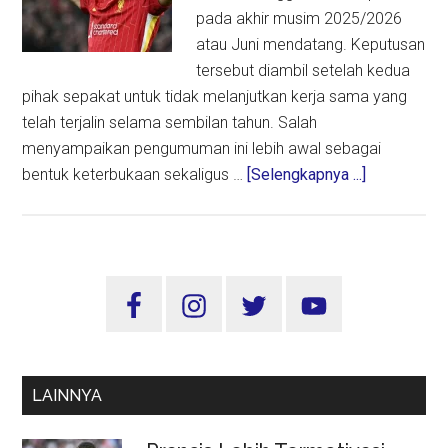
pada akhir musim 2025/2026
atau Juni mendatang. Keputusan
tersebut diambil setelah kedua
pihak sepakat untuk tidak melanjutkan kerja sama yang
telah terjalin selama sembilan tahun. Salah
menyampaikan pengumuman ini lebih awal sebagai
about
bentuk keterbukaan sekaligus …
[Selengkapnya ...]
Salah
Putuskan
Hengkang
dari
Sidebar
Liverpool
Utama
Musim
Ini
LAINNYA