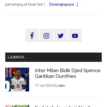
about
pemenang di Final Seri I …
[Selengkapnya ...]
Wagub
Emil
Harap
Olahraga
Sidebar
Berkuda
Utama
Makin
Dikenal
dan
LAINNYA
Digemari
Di
Inter Milan Bidik Djed Spence
Jatim
Gantikan Dumfries
17 Juli 2026
By
zam