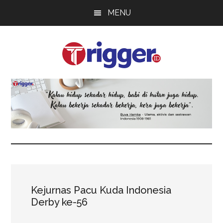
Skip
Skip
Skip
MENU
to
to
to
main
primary
footer
content
sidebar
Trigger
Berita
Terkini
Kejurnas Pacu Kuda Indonesia
Derby ke-56