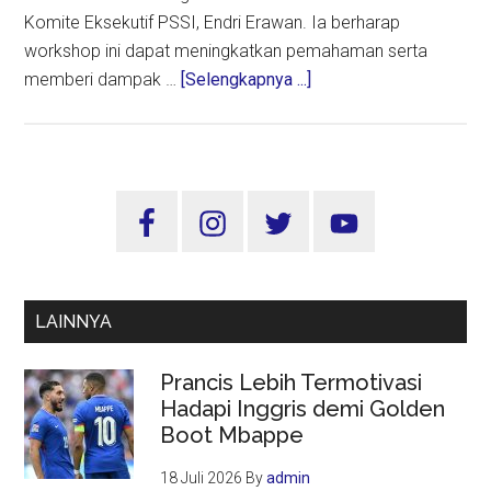
Komite Eksekutif PSSI, Endri Erawan. Ia berharap
workshop ini dapat meningkatkan pemahaman serta
about
memberi dampak …
[Selengkapnya ...]
Tingaktkan
Kualitas
Penyelenggaraan
Liga
Sidebar
1
Utama
dan
Liga
2,
LAINNYA
PSSI
Gelar
Prancis Lebih Termotivasi
Member
Hadapi Inggris demi Golden
Development
Boot Mbappe
18 Juli 2026
By
admin