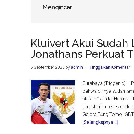
Mengincar
Kluivert Akui Sudah
Jonathans Perkuat T
6 September 2025
by
admin
Tinggalkan Komentar
Surabaya (Trigger.id) – 
bahwa dirinya sudah la
skuad Garuda. Harapan t
Utrecht itu melakoni de
Gelora Bung Tomo (GBT),
about
[Selengkapnya ...]
Kluivert