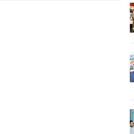
n
ans
ia