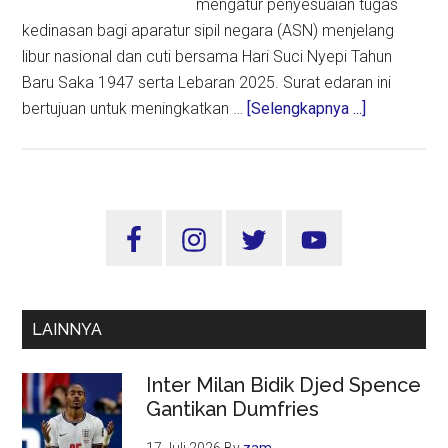
mengatur penyesuaian tugas
kedinasan bagi aparatur sipil negara (ASN) menjelang
libur nasional dan cuti bersama Hari Suci Nyepi Tahun
Baru Saka 1947 serta Lebaran 2025. Surat edaran ini
about
bertujuan untuk meningkatkan …
[Selengkapnya ...]
MenPANRB
Terbitkan
Surat
Edaran
Sidebar
Penyesuaia
Utama
Tugas
ASN
Selama
LAINNYA
Libur
Nyepi
Inter Milan Bidik Djed Spence
dan
Gantikan Dumfries
Lebaran
2025