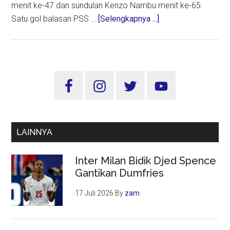
menit ke-47 dan sundulan Kenzo Nambu menit ke-65.
about
Satu gol balasan PSS …
[Selengkapnya ...]
Kalah
Dari
PSM,
Sinyal
Sidebar
Bahaya
Utama
Super
Elang
Jawa
LAINNYA
Menyala
Inter Milan Bidik Djed Spence
Gantikan Dumfries
17 Juli 2026
By
zam