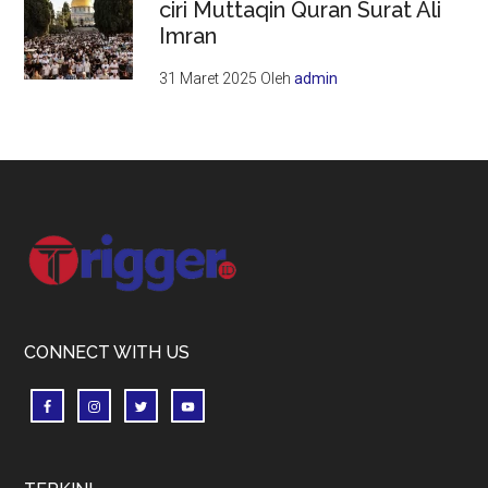
ciri Muttaqin Quran Surat Ali
Imran
31 Maret 2025
Oleh
admin
Footer
CONNECT WITH US