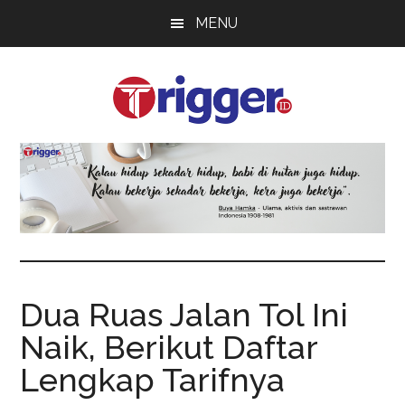
Skip
Skip
Skip
MENU
to
to
to
main
primary
footer
content
sidebar
Trigger
Berita
Terkini
Dua Ruas Jalan Tol Ini
Naik, Berikut Daftar
Lengkap Tarifnya