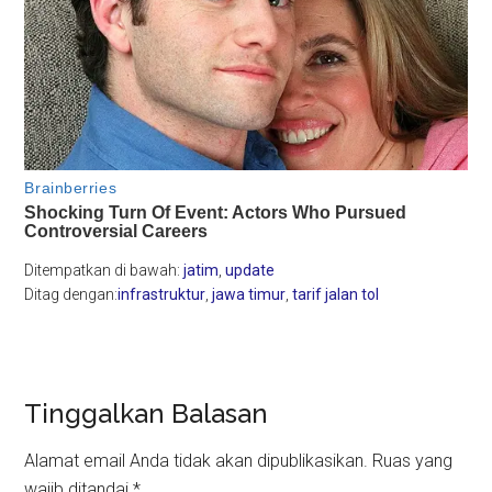
Ditempatkan di bawah:
jatim
,
update
Ditag dengan:
infrastruktur
,
jawa timur
,
tarif jalan tol
Reader
Tinggalkan Balasan
Interactions
Alamat email Anda tidak akan dipublikasikan.
Ruas yang
wajib ditandai
*