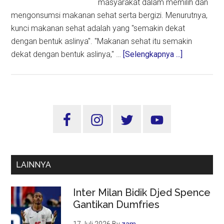
masyarakat dalam memilih dan
mengonsumsi makanan sehat serta bergizi. Menurutnya,
kunci makanan sehat adalah yang "semakin dekat
dengan bentuk aslinya". "Makanan sehat itu semakin
about
dekat dengan bentuk aslinya," …
[Selengkapnya ...]
Peringatan
Hari
Gizi
Nasional
Sidebar
2025:
Utama
Saatnya
Pilih
Makanan
LAINNYA
Sehat
dan
Inter Milan Bidik Djed Spence
Dekat
Gantikan Dumfries
dengan
Bentuk