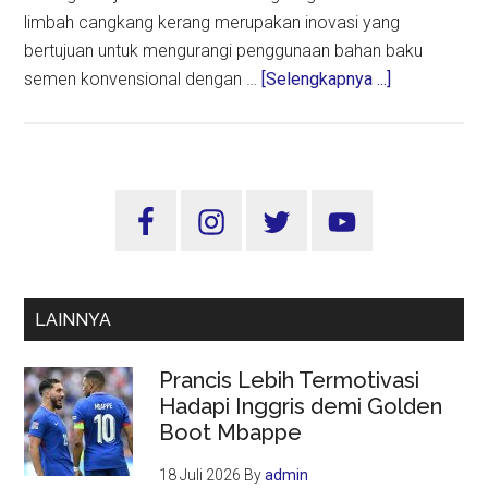
limbah cangkang kerang merupakan inovasi yang
bertujuan untuk mengurangi penggunaan bahan baku
about
semen konvensional dengan …
[Selengkapnya ...]
Mahasiswa
UGM
Bikin
Semen
Sidebar
dari
Utama
Bahan
Limbah
Cangkang
LAINNYA
Kerang
Prancis Lebih Termotivasi
Hadapi Inggris demi Golden
Boot Mbappe
18 Juli 2026
By
admin