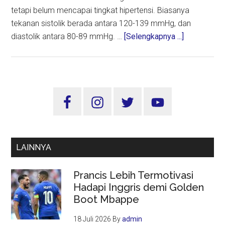
tetapi belum mencapai tingkat hipertensi. Biasanya
tekanan sistolik berada antara 120-139 mmHg, dan
about
diastolik antara 80-89 mmHg. …
[Selengkapnya ...]
Apa
itu
Prehiperten
dan
Sidebar
Hipertensi?
Utama
Bagaimana
Antisipasin
LAINNYA
Prancis Lebih Termotivasi
Hadapi Inggris demi Golden
Boot Mbappe
18 Juli 2026
By
admin