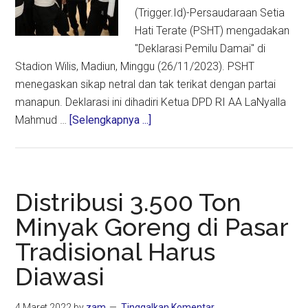
(Trigger.Id)-Persaudaraan Setia
Hati Terate (PSHT) mengadakan
"Deklarasi Pemilu Damai" di
Stadion Wilis, Madiun, Minggu (26/11/2023). PSHT
menegaskan sikap netral dan tak terikat dengan partai
manapun. Deklarasi ini dihadiri Ketua DPD RI AA LaNyalla
about
Mahmud …
[Selengkapnya ...]
Deklarasi
Pemilu
Damai:
PSHT
Distribusi 3.500 Ton
Netral,
Minyak Goreng di Pasar
Tak
Tradisional Harus
Terikat
Partai
Diawasi
4 Maret 2022
by
zam
Tinggalkan Komentar