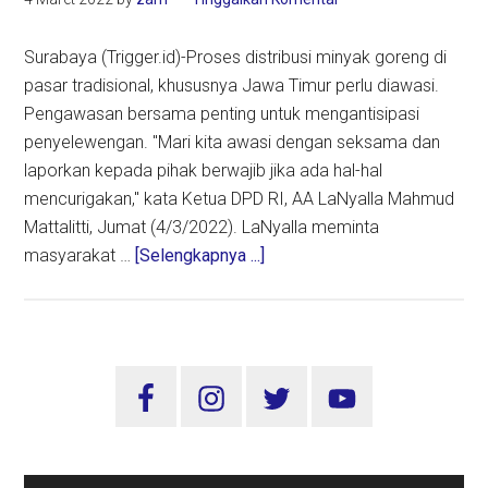
Surabaya (Trigger.id)-Proses distribusi minyak goreng di
pasar tradisional, khususnya Jawa Timur perlu diawasi.
Pengawasan bersama penting untuk mengantisipasi
penyelewengan. "Mari kita awasi dengan seksama dan
laporkan kepada pihak berwajib jika ada hal-hal
mencurigakan," kata Ketua DPD RI, AA LaNyalla Mahmud
Mattalitti, Jumat (4/3/2022). LaNyalla meminta
about
masyarakat …
[Selengkapnya ...]
Distribusi
3.500
Ton
Minyak
Sidebar
Goreng
Utama
di
Pasar
Tradisional