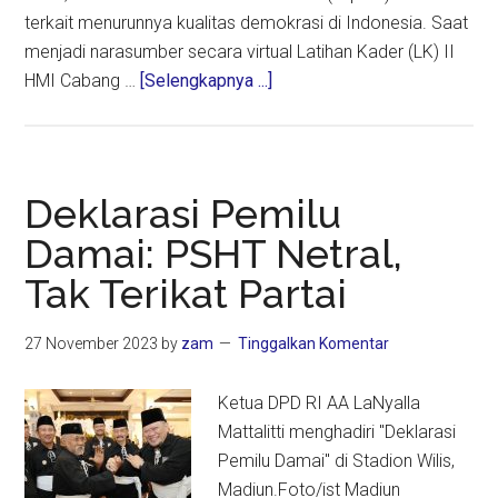
terkait menurunnya kualitas demokrasi di Indonesia. Saat
menjadi narasumber secara virtual Latihan Kader (LK) II
about
HMI Cabang …
[Selengkapnya ...]
LaNyalla
Sebut
Kualitas
Demokrasi
Deklarasi Pemilu
Indonesia
Damai: PSHT Netral,
Menurun
Tak Terikat Partai
Imbas
Amandemen
Konstitusi
27 November 2023
by
zam
Tinggalkan Komentar
Ketua DPD RI AA LaNyalla
Mattalitti menghadiri "Deklarasi
Pemilu Damai" di Stadion Wilis,
Madiun.Foto/ist Madiun