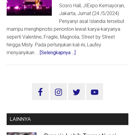
Sosro Hall, JIExpo Kemayoran,
Jakarta, Jumat (24 /5/2024)
Penyanyi asal Islandia tersebut
mampu menghipnotis penonton lewat karya-karyanya
seperti Valentine,.Fragile, Magnolia, Street by Street
hingga Misty. Pada pertunjukan kali ini, Laufey
about
menyanyikan …
[Selengkapnya ...]
Laufey
di
Java
Jazz
Sidebar
Festival
Utama
2024
Biki
Penonton
LAINNYA
Terpukau