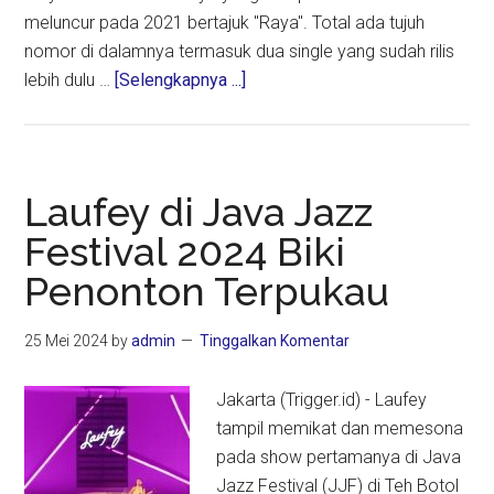
meluncur pada 2021 bertajuk "Raya". Total ada tujuh
nomor di dalamnya termasuk dua single yang sudah rilis
about
lebih dulu …
[Selengkapnya ...]
Maliq
&
D’Essentials
Persembahkan
Laufey di Java Jazz
Album
Festival 2024 Biki
“Can
Penonton Terpukau
Machines
Fall
In
25 Mei 2024
by
admin
Tinggalkan Komentar
Love?”
Jakarta (Trigger.id) - Laufey
tampil memikat dan memesona
pada show pertamanya di Java
Jazz Festival (JJF) di Teh Botol