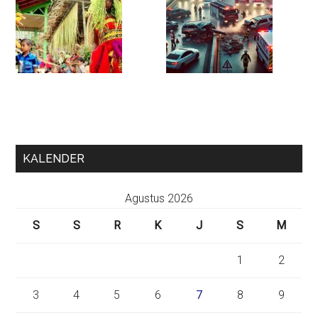
KALENDER
Agustus 2026
S
S
R
K
J
S
M
1
2
3
4
5
6
7
8
9