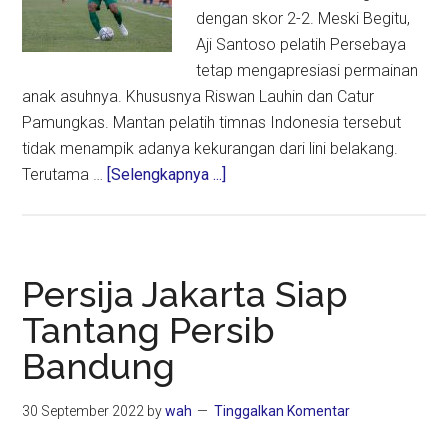
dengan skor 2-2. Meski Begitu,
Aji Santoso pelatih Persebaya
tetap mengapresiasi permainan
anak asuhnya. Khususnya Riswan Lauhin dan Catur
Pamungkas. Mantan pelatih timnas Indonesia tersebut
tidak menampik adanya kekurangan dari lini belakang.
about
Terutama …
[Selengkapnya ...]
Aji
Apresiasi
Penampilan
Riswan
Persija Jakarta Siap
dan
Tantang Persib
Catur
Bandung
Pamungkas
30 September 2022
by
wah
Tinggalkan Komentar