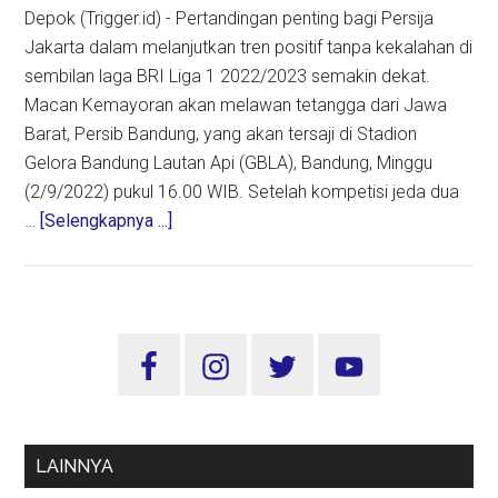
Depok (Trigger.id) - Pertandingan penting bagi Persija
Jakarta dalam melanjutkan tren positif tanpa kekalahan di
sembilan laga BRI Liga 1 2022/2023 semakin dekat.
Macan Kemayoran akan melawan tetangga dari Jawa
Barat, Persib Bandung, yang akan tersaji di Stadion
Gelora Bandung Lautan Api (GBLA), Bandung, Minggu
(2/9/2022) pukul 16.00 WIB. Setelah kompetisi jeda dua
about
…
[Selengkapnya ...]
Persija
Jakarta
Siap
Tantang
Sidebar
Persib
Utama
Bandung
LAINNYA