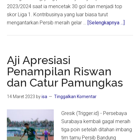
2023/2024 saat ia mencetak 30 gol dan menjadi top
skor Liga 1. Kontribusinya yang luar biasa turut
about
mengantarkan Persib meraih gelar …
[Selengkapnya ...]
Persib
Bandu
Resmi
Lepas
Aji Apresiasi
David
Penampilan Riswan
da
dan Catur Pamungkas
Silva,
Top
Skor
14 Maret 2023
by
isa
Tinggalkan Komentar
dan
Pilar
Gresik (Trigger.id) - Persebaya
Juara
Surabaya kembali gagal meraih
Liga
tiga poin setelah ditahan imbang
1
tim tamu Persib Bandung