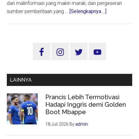
dan malinformasi yang makin marak; dan pergeseran
about
sumber pemberitaan yang …
[Selengkapnya ...]
HPN
2023,
Pers
Harus
Sidebar
Siap
Utama
Hadapi
Tantangan
Era
LAINNYA
Disrupsi
Digital
Prancis Lebih Termotivasi
Hadapi Inggris demi Golden
Boot Mbappe
18 Juli 2026
By
admin