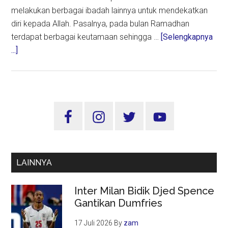
melakukan berbagai ibadah lainnya untuk mendekatkan
diri kepada Allah. Pasalnya, pada bulan Ramadhan
terdapat berbagai keutamaan sehingga …
[Selengkapnya
about
...]
Keutamaan
Ramadhan:
Memahami
Nilai
Sidebar
dan
Utama
Manfaat
Istimewa
di
LAINNYA
Bulan
Suci
Inter Milan Bidik Djed Spence
Gantikan Dumfries
17 Juli 2026
By
zam