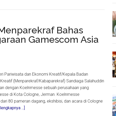
GP
esia
Menparekraf Bahas
rekraf:
garaan Gamescom Asia
GP
lika
jut
ga
ri Pariwisata dan Ekonomi Kreatif/Kepala Badan
Kreatif (Menparekraf/Kabaparekraf) Sandiaga Salahuddin
an dengan Koelnmesse sebuah perusahaan yang
esse di Kota Cologne, Jerman. Koelnmesse
dari 80 pameran dagang, ekshibisi, dan acara di Cologne
about
lengkapnya ...]
Temui