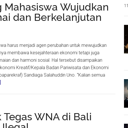
Popular
g Mahasiswa Wujudkan
11
Government
ai dan Berkelanjutan
Institution
Awards
2024
asiswa harus menjadi agen perubahan untuk mewujudkan
hanya membawa kesejahteraan ekonomi tetapi juga
an dan harmoni sosial. Hal tersebut disampaikan
Ekonomi Kreatif/Kepala Badan Pariwisata dan Ekonomi
baparekraf) Sandiaga Salahuddin Uno. “Kalian semua
about
]
Menparekraf
Dorong
Mahasiswa
Wujudkan
 Tegas WNA di Bali
Pariwisata
Ilegal
yang