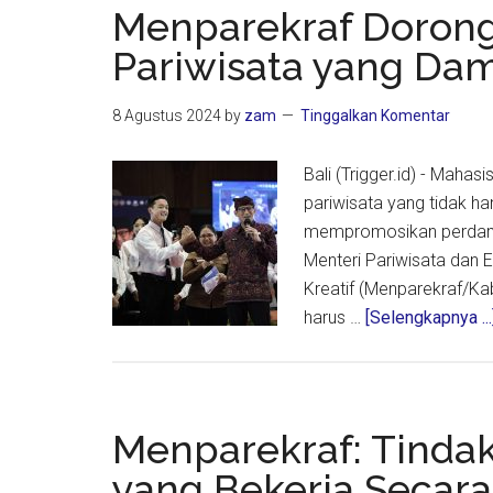
Menparekraf Doron
Pariwisata yang Dam
8 Agustus 2024
by
zam
Tinggalkan Komentar
Bali (Trigger.id) - Mah
pariwisata yang tidak 
mempromosikan perdamai
Menteri Pariwisata dan 
Kreatif (Menparekraf/Ka
harus …
[Selengkapnya ...
Menparekraf: Tindak
yang Bekerja Secara 