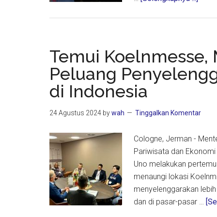
Tinjau
Moto
Indon
2024,
Temui Koelnmesse, 
Menpa
Peluang Penyeleng
Moto
di Indonesia
Manda
Tetap
Berlan
24 Agustus 2024
by
wah
Tinggalkan Komentar
Hing
2027
Cologne, Jerman - Mente
Pariwisata dan Ekonomi 
Uno melakukan pertemu
menaungi lokasi Koelnm
menyelenggarakan lebih 
dan di pasar-pasar …
[Se