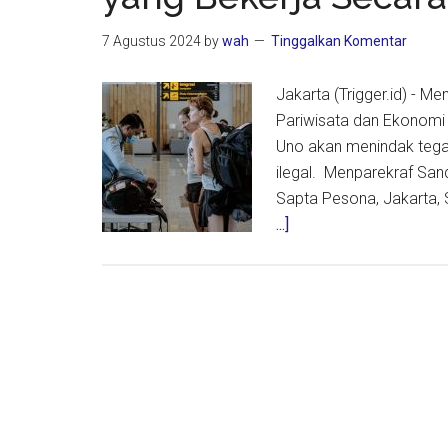
7 Agustus 2024
by
wah
Tinggalkan Komentar
Jakarta (Trigger.id) - M
Pariwisata dan Ekonomi 
Uno akan menindak tegas
ilegal. Menparekraf San
Sapta Pesona, Jakarta,
about
...]
Menparekraf:
Tindak
Tegas
WNA
di
Bali
yang
Bekerja