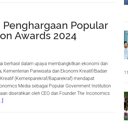
Koelnmesse,
Menparekraf
Bahas
 Penghargaan Popular
Peluang
ion Awards 2024
Penyelenggaraan
Gamescom
Asia
di
inilai berhasil dalam upaya membangkitkan ekonomi dan
Indonesia
, Kementerian Pariwisata dan Ekonomi Kreatif/Badan
11
 Kreatif (Kemenparekraf/Baparekraf) mendapat
onomics Media sebagai Popular Government Institution
aan diserahkan oleh CEO dan Founder The Inconomics
about
.]
Kemenparekraf
Raih
Penghargaan