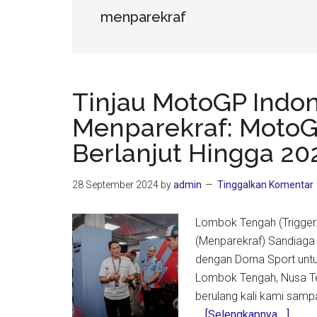
menparekraf
Tinjau MotoGP Indon
Menparekraf: MotoG
Berlanjut Hingga 20
28 September 2024
by
admin
Tinggalkan Komentar
Lombok Tengah (Trigger.i
(Menparekraf) Sandiaga
dengan Dorna Sport untu
Lombok Tengah, Nusa Ten
berulang kali kami samp
about
…
[Selengkapnya ...]