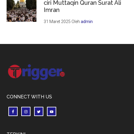
ciri Muttaqin Quran Surat Ali
Imran
31 Maret 2025
Oleh
admin
Footer
CONNECT WITH US