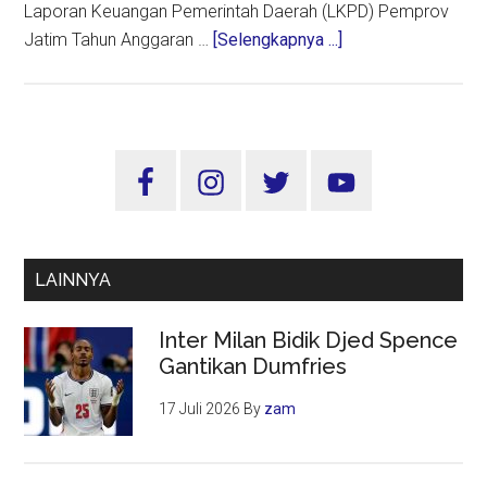
Laporan Keuangan Pemerintah Daerah (LKPD) Pemprov
about
Jatim Tahun Anggaran …
[Selengkapnya ...]
LKPD
Pemprov
Jatim
Raih
Sidebar
WTP
Utama
8
Kali
Berturut-
LAINNYA
turut
Inter Milan Bidik Djed Spence
Gantikan Dumfries
17 Juli 2026
By
zam