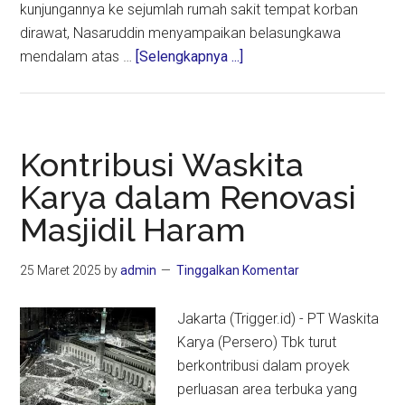
kunjungannya ke sejumlah rumah sakit tempat korban
dirawat, Nasaruddin menyampaikan belasungkawa
about
mendalam atas …
[Selengkapnya ...]
Menag
Janji
Bantu
Renovasi
Kontribusi Waskita
Majelis
Karya dalam Renovasi
Taklim
Masjidil Haram
di
Bogor
yang
25 Maret 2025
by
admin
Tinggalkan Komentar
Ambruk
Jakarta (Trigger.id) - PT Waskita
Karya (Persero) Tbk turut
berkontribusi dalam proyek
perluasan area terbuka yang