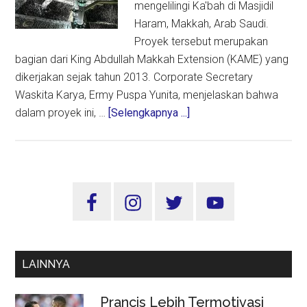
mengelilingi Ka'bah di Masjidil
Haram, Makkah, Arab Saudi.
Proyek tersebut merupakan
bagian dari King Abdullah Makkah Extension (KAME) yang
dikerjakan sejak tahun 2013. Corporate Secretary
Waskita Karya, Ermy Puspa Yunita, menjelaskan bahwa
about
dalam proyek ini, …
[Selengkapnya ...]
Kontribusi
Waskita
Karya
dalam
Sidebar
Renovasi
Utama
Masjidil
Haram
LAINNYA
Prancis Lebih Termotivasi