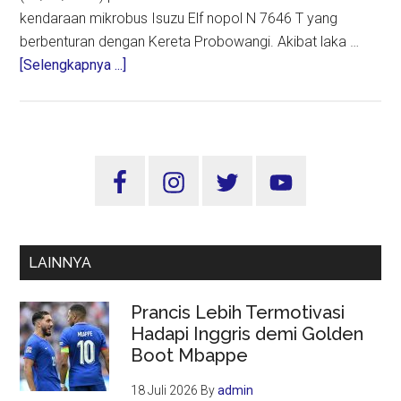
kendaraan mikrobus Isuzu Elf nopol N 7646 T yang
berbenturan dengan Kereta Probowangi. Akibat laka …
about
[Selengkapnya ...]
Gubernur
Jatim
Sampaikan
Duka
Sidebar
Cita
Utama
Korban
Laka
Kereta
LAINNYA
Api
di
Prancis Lebih Termotivasi
Lumajang
Hadapi Inggris demi Golden
Boot Mbappe
18 Juli 2026
By
admin