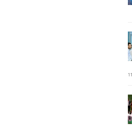
di
Media
Sosial,
Apakah
Benar
Anda
Membutuhkannya?
11