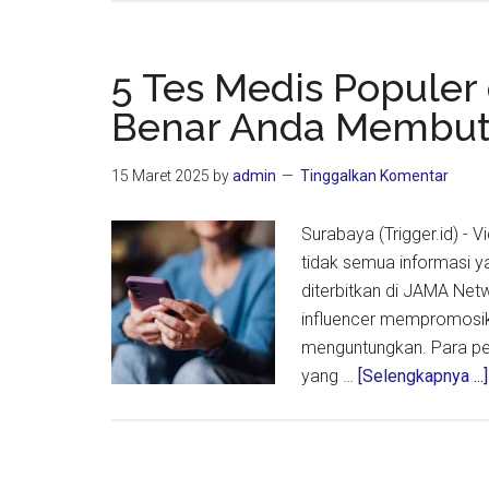
Baru
Skrinin
Kanker
5 Tes Medis Populer 
Usus
Benar Anda Membu
Besar:
Kini
15 Maret 2025
by
admin
Tinggalkan Komentar
Bisa
Lewat
Surabaya (Trigger.id) - 
Tes
tidak semua informasi y
Darah
diterbitkan di JAMA Ne
influencer mempromosika
menguntungkan. Para pen
yang …
[Selengkapnya ...]