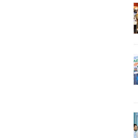
Bikin
Kita
Cepat
Mati,
Begini
Alasannya