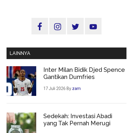
Truk
ODOL,
Over
Sidebar
Dimension
Utama
Over
Loading
LAINNYA
Inter Milan Bidik Djed Spence
Gantikan Dumfries
17 Juli 2026
By
zam
Sedekah: Investasi Abadi
yang Tak Pernah Merugi