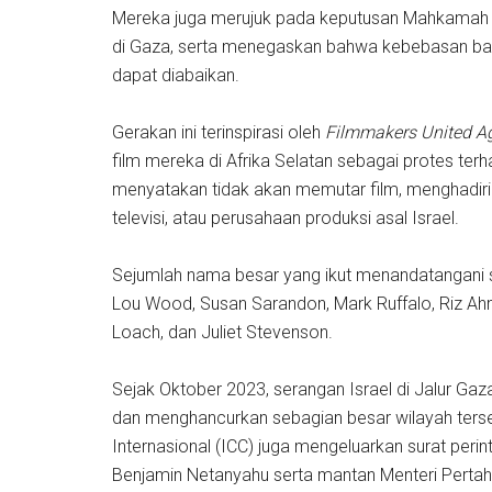
Mereka juga merujuk pada keputusan Mahkamah Int
di Gaza, serta menegaskan bahwa kebebasan bagi
dapat diabaikan.
Gerakan ini terinspirasi oleh
Filmmakers United Ag
film mereka di Afrika Selatan sebagai protes terh
menyatakan tidak akan memutar film, menghadiri 
televisi, atau perusahaan produksi asal Israel.
Sejumlah nama besar yang ikut menandatangani se
Lou Wood, Susan Sarandon, Mark Ruffalo, Riz Ahm
Loach, dan Juliet Stevenson.
Sejak Oktober 2023, serangan Israel di Jalur Ga
dan menghancurkan sebagian besar wilayah ters
Internasional (ICC) juga mengeluarkan surat peri
Benjamin Netanyahu serta mantan Menteri Pertah