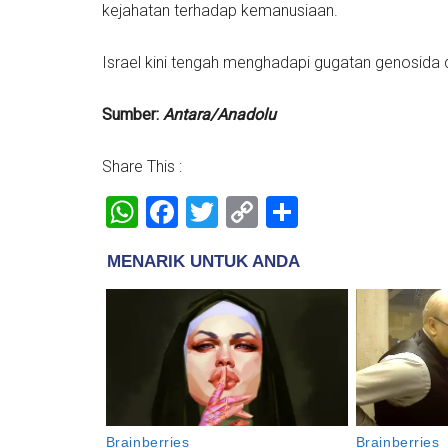
kejahatan terhadap kemanusiaan.
Israel kini tengah menghadapi gugatan genosida d
Sumber:
Antara/Anadolu
Share This :
WhatsApp
Facebook
Twitter
Copy
Share
Link