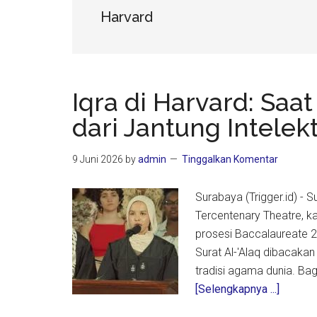
Harvard
Iqra di Harvard: Sa
dari Jantung Intelek
9 Juni 2026
by
admin
Tinggalkan Komentar
Surabaya (Trigger.id) - 
Tercentenary Theatre, ka
prosesi Baccalaureate 2
Surat Al-'Alaq dibacaka
tradisi agama dunia. Bag
about
[Selengkapnya ...]
Iqra