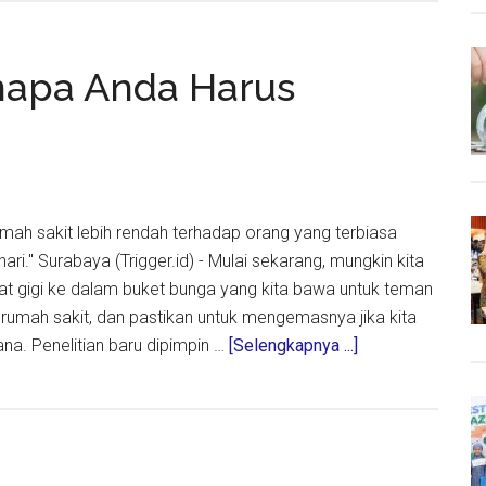
:
napa Anda Harus
ema
g
umah sakit lebih rendah terhadap orang yang terbiasa
ual
hari." Surabaya (Trigger.id) - Mulai sekarang, mungkin kita
t gigi ke dalam buket bunga yang kita bawa untuk teman
 rumah sakit, dan pastikan untuk mengemasnya jika kita
about
ana. Penelitian baru dipimpin …
[Selengkapnya ...]
Satu
Lagi
Alasan
Kenapa
Anda