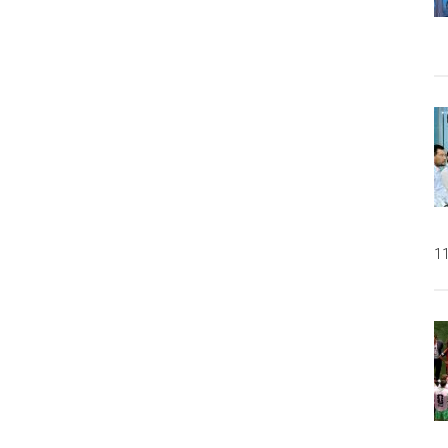
Harus
Menyikat
Gigi
11