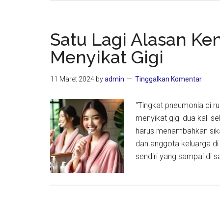
di
Harvard
Saat
Satu Lagi Alasan Ke
Al-
Menyikat Gigi
Quran
Mengg
11 Maret 2024
by
admin
Tinggalkan Komentar
dari
Jantun
"Tingkat pneumonia di r
Intelekt
menyikat gigi dua kali se
Dunia
harus menambahkan sika
dan anggota keluarga di
sendiri yang sampai di s