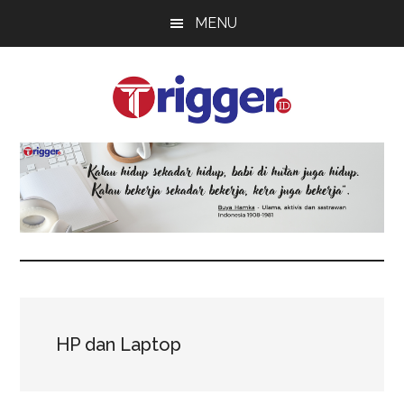
Skip
Skip
Skip
MENU
to
to
to
main
primary
footer
content
sidebar
Trigger
Berita
Terkini
HP dan Laptop