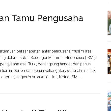
dan
Bank
gan Tamu Pengusaha
Bukopin
Syariah
Surabaya
Sinergi
Masuk
Bisnis
Pertemuan persahabatan antar pengusaha muslim asal
Skala
ung dalam Ikatan Saudagar Muslim se-Indonesia (ISMI)
Industri
engusaha asal Turki, berlangsung hangat dan penuh
h hari ini pertemuan penuh kehangatan, silaturahmi untuk
kolaborasi," tegas Yusron Aminulloh, Ketua ISMI …
ngan