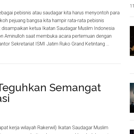
11
Sebagai pebisnis atau saudagar kita harus menyontoh para
koh pejuang bangsa kita hampir rata-rata pebisnis
t disampaikan ketua Ikatan Saudagar Muslim Indonesia
ron Aminulloh saat membuka acara pertemuan dengan
antor Sekretariat ISMI Jatim Ruko Grand Ketintang …
is
m Teguhkan Semangat
si
llah
Rapat kerja wilayah Rakerwil) Ikatan Saudagar Muslim