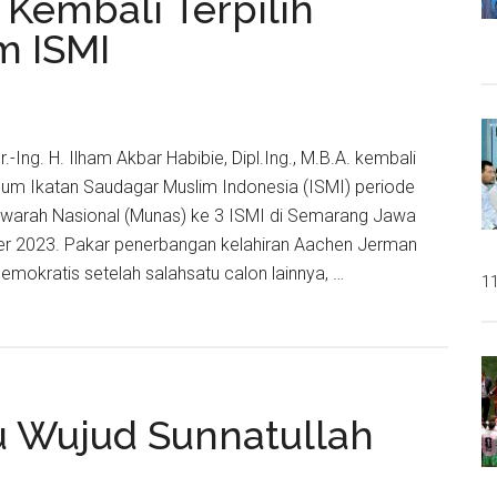
 Kembali Terpilih
aha
m ISMI
r.-Ing. H. Ilham Akbar Habibie, Dipl.Ing., M.B.A. kembali
umum Ikatan Saudagar Muslim Indonesia (ISMI) periode
warah Nasional (Munas) ke 3 ISMI di Semarang Jawa
er 2023. Pakar penerbangan kelahiran Aachen Jerman
 demokratis setelah salahsatu calon lainnya, …
11
i
tu Wujud Sunnatullah
i