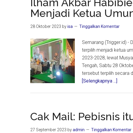
Ilham Akbar Habibie
Pengus
Menjadi Ketua Umu
Asal
Turki
28 Oktober 2023
by
isa
Tinggalkan Komentar
Semarang (Trigger.id) - D
terpilih menjadi ketua 
2023-2028, lewat Musya
Tengah, Sabtu 28 Oktob
tersebut terpilih secara
about
[Selengkapnya ...]
Ilham
Akbar
Habibie
Kembal
Cak Mail: Pebisnis i
Terpilih
Menjad
27 September 2023
by
admin
Tinggalkan Komentar