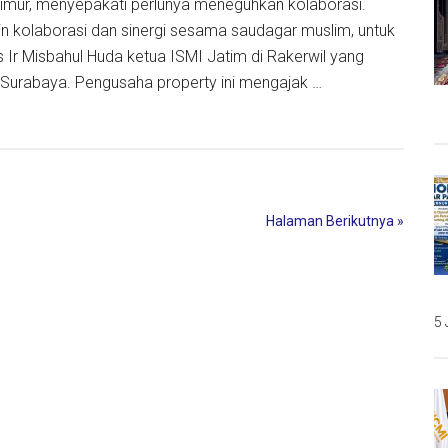
imur, menyepakati perlunya meneguhkan kolaborasi.
ain kolaborasi dan sinergi sesama saudagar muslim, untuk
s Ir Misbahul Huda ketua ISMI Jatim di Rakerwil yang
 Surabaya. Pengusaha property ini mengajak …
l
an
Halaman Berikutnya »
at
gnya
asi
5 