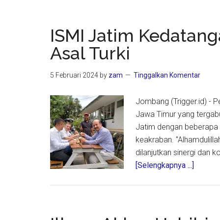
ISMI Jatim Kedatan
Asal Turki
5 Februari 2024
by
zam
Tinggalkan Komentar
Jombang (Trigger.id) - 
Jawa Timur yang tergab
Jatim dengan beberapa p
keakraban. "Alhamdulilla
dilanjutkan sinergi dan 
about
[Selengkapnya ...]
ISMI
Jatim
Kedata
Tamu