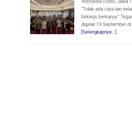
Indonesia (ISMI) Jawa T
“Tidak ada cara lain sel
bekerja, berkarya.” Tega
digelar 19 September di
about
[Selengkapnya ...]
Rakerwi
ISMI
Jatim
Teguhk
Semang
Pentin
Kolabor