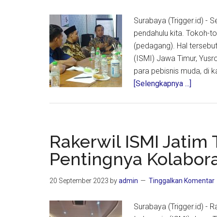
Ketua
Umum
Surabaya (Trigger.id) - 
ISMI
pendahulu kita. Tokoh-to
(pedagang). Hal tersebu
(ISMI) Jawa Timur, Yus
para pebisnis muda, di k
about
[Selengkapnya ...]
Cak
Mail:
Pebisn
itu
Rakerwil ISMI Jati
Wujud
Pentingnya Kolabora
Sunnatu
20 September 2023
by
admin
Tinggalkan Komentar
Surabaya (Trigger.id) - 