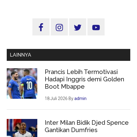
Harus
Berizin,
Upaya
Sidebar
Pemerintah
Utama
Lindungi
Dana
Umat
LAINNYA
Prancis Lebih Termotivasi
Hadapi Inggris demi Golden
Boot Mbappe
18 Juli 2026
By
admin
Inter Milan Bidik Djed Spence
Gantikan Dumfries