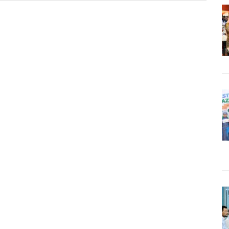
du,
t
pah