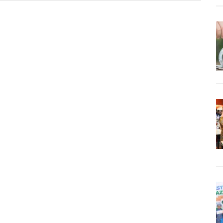
akat
r
n
aan