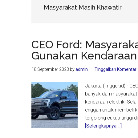
Masyarakat Masih Khawatir
CEO Ford: Masyaraka
Gunakan Kendaraan L
18 September 2023
by
admin
Tinggalkan Komentar
Jakarta (Trigger.id) - C
banyak dari masyarakat
kendaraan elektrik. Sel
enggan untuk membeli ke
tergolong cukup tinggi 
about
[Selengkapnya ...]
CEO