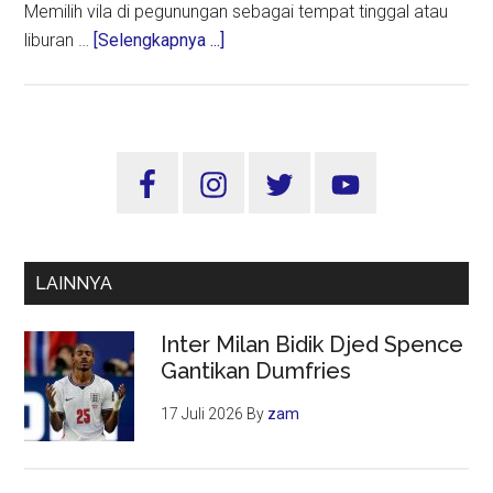
Memilih vila di pegunungan sebagai tempat tinggal atau
about
liburan …
[Selengkapnya ...]
Begini
Alasan
Mereka
Memilih
Sidebar
Vila
Utama
(Muslim)
di
Pegunungan
LAINNYA
Inter Milan Bidik Djed Spence
Gantikan Dumfries
17 Juli 2026
By
zam