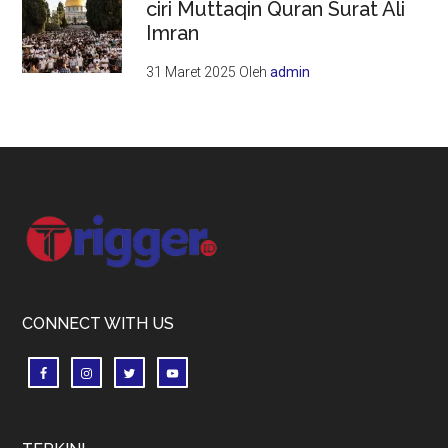
ciri Muttaqin Quran Surat Ali
Imran
31 Maret 2025
Oleh
admin
Footer
CONNECT WITH US