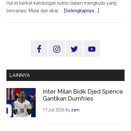
Hal ini berkat kandungan nutrisi dalam mengkudu yang
about
bervariasi. Mulai dari akar, …
[Selengkapnya ...]
Buah
Mengkudu,
Buruk
Rupa
Sidebar
Manfaat
Utama
Berlimpah
LAINNYA
Inter Milan Bidik Djed Spence
Gantikan Dumfries
17 Juli 2026
By
zam