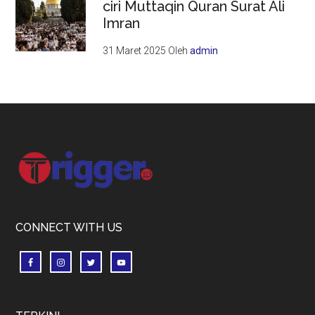
ciri Muttaqin Quran Surat Ali
Imran
31 Maret 2025
Oleh
admin
Footer
CONNECT WITH US