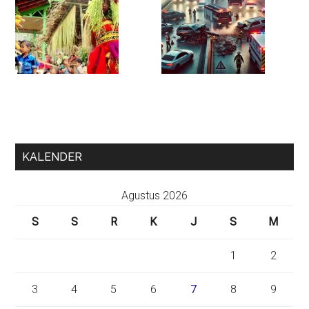
KALENDER
Agustus 2026
S
S
R
K
J
S
M
1
2
3
4
5
6
7
8
9