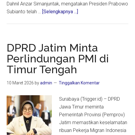
Dahnil Anzar Simanjuntak, mengatakan Presiden Prabowo
about
Subianto telah …
[Selengkapnya ...]
Antisipasi
Konflik
Timur
Tengah,
DPRD Jatim Minta
Pemerintah
Perlindungan PMI di
Siapkan
Timur Tengah
Skenario
Haji
2026
10 Maret 2026
by
admin
Tinggalkan Komentar
Surabaya (Trigger.id) – DPRD
Jawa Timur meminta
Pemerintah Provinsi (Pemprov)
Jatim memastikan keselamatan
ribuan Pekerja Migran Indonesia