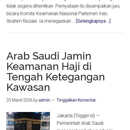
tidak segera dihentikan. Pernyataan itu disampaikan juru
bicara Komite Keamanan Nasional Parlemen Iran,
about
Ibrahim Rezaei. Ia menegaskan …
[Selengkapnya ...]
Serangan
Israel
Berlanjut,
Iran
Arab Saudi Jamin
Ancam
Keamanan Haji di
Tutup
Tengah Ketegangan
Kembali
Selat
Kawasan
Hormuz
25 Maret 2026
by
admin
Tinggalkan Komentar
Jakarta (Trigger.id) —
Pemerintah Arab Saudi