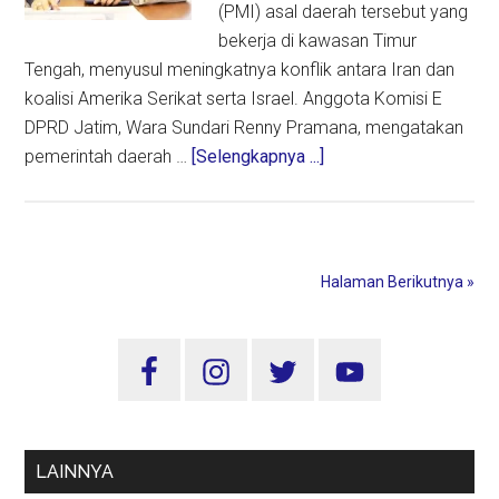
(PMI) asal daerah tersebut yang
bekerja di kawasan Timur
Tengah, menyusul meningkatnya konflik antara Iran dan
koalisi Amerika Serikat serta Israel. Anggota Komisi E
DPRD Jatim, Wara Sundari Renny Pramana, mengatakan
about
pemerintah daerah …
[Selengkapnya ...]
DPRD
Jatim
Minta
Perlindungan
Halaman Berikutnya »
PMI
di
Sidebar
Timur
Tengah
Utama
LAINNYA