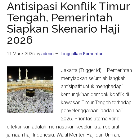
Saudi
Antisipasi Konflik Timur
dan
Tengah, Pemerintah
Negara
Siapkan Skenario Haji
Timur
Tengah
2026
Lainnya
Jatuh
11 Maret 2026
by
admin
Tinggalkan Komentar
20
Maret
Jakarta (Trigger.id) – Pemerintah
menyiapkan sejumlah langkah
antisipatif untuk menghadapi
kemungkinan dampak konflik di
kawasan Timur Tengah terhadap
penyelenggaraan ibadah haji
2026. Prioritas utama yang
ditekankan adalah memastikan keselamatan seluruh
jamaah haji Indonesia. Wakil Menteri Haji dan Umrah,