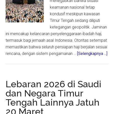
menegaskan bahwa situasi
keamanan nasional tetap
kondusif meskipun kawasan
Timur Tengah sedang diliputi
ketegangan geopolitik. Jaminan
ini mencakup kelancaran penyelenggaraan ibadah haji,
termasuk bagi jemaah asal Indonesia. Otoritas setempat
memastikan bahwa seluruh persiapan haji berjalan sesuai
abo
rencana, dengan sistem pengamanan …
[Selengkapnya ...]
Ara
Sau
Jam
Ke
Lebaran 2026 di Saudi
Haji
dan Negara Timur
di
Tengah Lainnya Jatuh
Ten
Ket
20 Maret
Ka