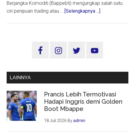
Berjangka Komoditi (Bappebti) mengungkap salah satu
about
ciri penipuan trading atau …
[Selengkapnya ...]
Trading
Itu
Action
Bukan
Sidebar
Skema-
Utama
skema
Ponzi
LAINNYA
Prancis Lebih Termotivasi
Hadapi Inggris demi Golden
Boot Mbappe
18 Juli 2026
By
admin