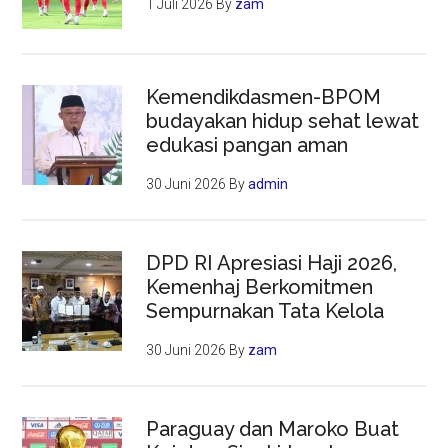
1 Juli 2026
By
zam
Kemendikdasmen-BPOM
budayakan hidup sehat lewat
edukasi pangan aman
30 Juni 2026
By
admin
DPD RI Apresiasi Haji 2026,
Kemenhaj Berkomitmen
Sempurnakan Tata Kelola
30 Juni 2026
By
zam
Paraguay dan Maroko Buat