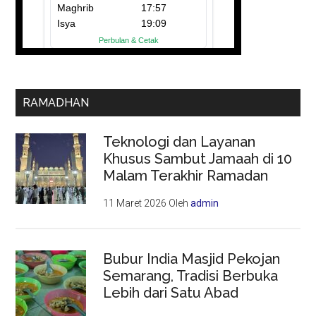
RAMADHAN
Teknologi dan Layanan
Khusus Sambut Jamaah di 10
Malam Terakhir Ramadan
11 Maret 2026
Oleh
admin
Bubur India Masjid Pekojan
Semarang, Tradisi Berbuka
Lebih dari Satu Abad