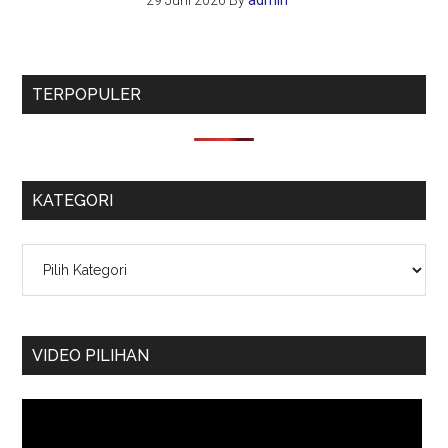
29 Juni 2026
By
admin
TERPOPULER
KATEGORI
Kategori
VIDEO PILIHAN