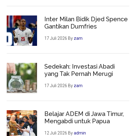
Inter Milan Bidik Djed Spence
Gantikan Dumfries
17 Juli 2026
By
zam
Sedekah: Investasi Abadi
yang Tak Pernah Merugi
17 Juli 2026
By
zam
Belajar ADEM di Jawa Timur,
Mengabdi untuk Papua
12 Juli 2026
By
admin