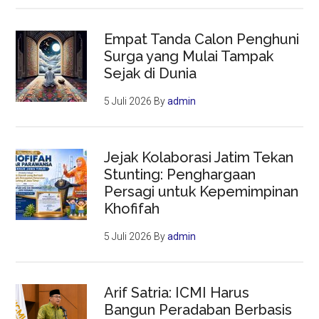
Empat Tanda Calon Penghuni
Surga yang Mulai Tampak
Sejak di Dunia
5 Juli 2026
By
admin
Jejak Kolaborasi Jatim Tekan
Stunting: Penghargaan
Persagi untuk Kepemimpinan
Khofifah
5 Juli 2026
By
admin
Arif Satria: ICMI Harus
Bangun Peradaban Berbasis