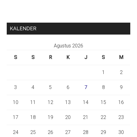
KALENDER
Agustus 2026
S
S
R
K
J
S
M
1
2
3
4
5
6
7
8
9
10
11
12
13
14
15
16
17
18
19
20
21
22
23
24
25
26
27
28
29
30