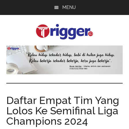
Skip
Skip
Skip
MENU
to
to
to
main
primary
footer
content
sidebar
Trigger
Berita
Terkini
Daftar Empat Tim Yang
Lolos Ke Semifinal Liga
Champions 2024