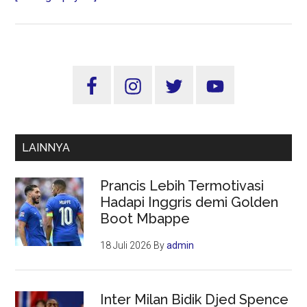
Muhasabah
Pagi:
Kunci
Bahagia,
Sidebar
Singkirkan
Utama
Yang
Mempersulit
Hidupmu
LAINNYA
Prancis Lebih Termotivasi
Hadapi Inggris demi Golden
Boot Mbappe
18 Juli 2026
By
admin
Inter Milan Bidik Djed Spence