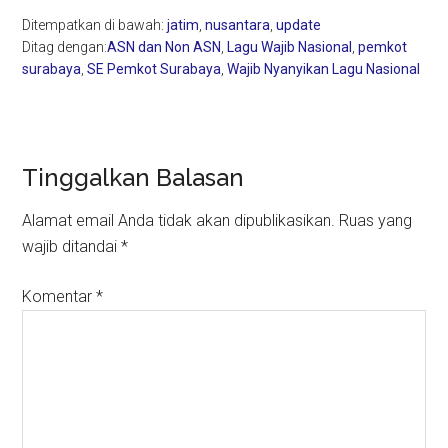
Ditempatkan di bawah:
jatim
,
nusantara
,
update
Ditag dengan:
ASN dan Non ASN
,
Lagu Wajib Nasional
,
pemkot
surabaya
,
SE Pemkot Surabaya
,
Wajib Nyanyikan Lagu Nasional
Reader
Tinggalkan Balasan
Interactions
Alamat email Anda tidak akan dipublikasikan.
Ruas yang
wajib ditandai
*
Komentar
*