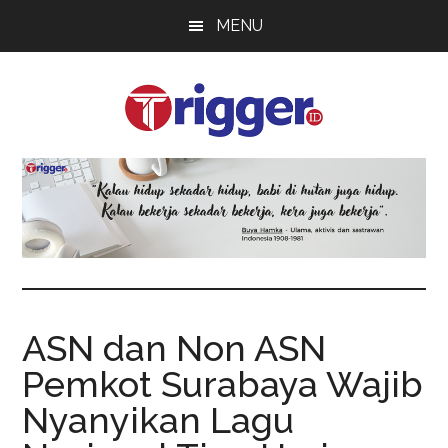
Skip
Skip
Skip
MENU
to
to
to
main
primary
footer
content
sidebar
Trigger
Berita
Terkini
ASN dan Non ASN
Pemkot Surabaya Wajib
Nyanyikan Lagu