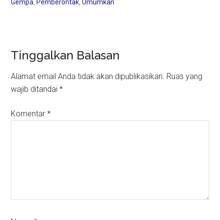
Gempa
,
Pemberontak
,
Umumkan
Reader
Tinggalkan Balasan
Interactions
Alamat email Anda tidak akan dipublikasikan.
Ruas yang
wajib ditandai
*
Komentar
*