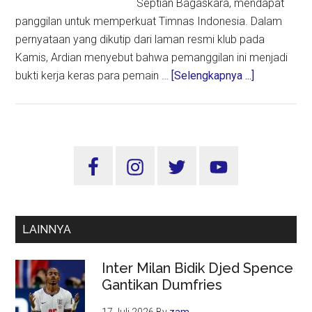
Septian Bagaskara, mendapat
panggilan untuk memperkuat Timnas Indonesia. Dalam
pernyataan yang dikutip dari laman resmi klub pada
Kamis, Ardian menyebut bahwa pemanggilan ini menjadi
about
bukti kerja keras para pemain …
[Selengkapnya ...]
Dewa
United
Bangga
Tiga
Sidebar
Pemainnya
Utama
Dipanggil
Timnas
untuk
LAINNYA
Kualifikasi
Piala
Inter Milan Bidik Djed Spence
Dunia
Gantikan Dumfries
2026