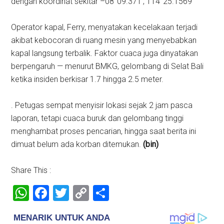
dengan koordinat sekitar –08°09.371′, 114°25.1569
Operator kapal, Ferry, menyatakan kecelakaan terjadi
akibat kebocoran di ruang mesin yang menyebabkan
kapal langsung terbalik. Faktor cuaca juga dinyatakan
berpengaruh — menurut BMKG, gelombang di Selat Bali
ketika insiden berkisar 1.7 hingga 2.5 meter.
. Petugas sempat menyisir lokasi sejak 2 jam pasca
laporan, tetapi cuaca buruk dan gelombang tinggi
menghambat proses pencarian, hingga saat berita ini
dimuat belum ada korban ditemukan.
(bin)
Share This :
WhatsApp
Facebook
Twitter
Copy
Share
Link