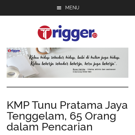
Skip
Skip
Skip
MENU
to
to
to
main
primary
footer
content
sidebar
Trigger
Berita
Terkini
KMP Tunu Pratama Jaya
Tenggelam, 65 Orang
dalam Pencarian