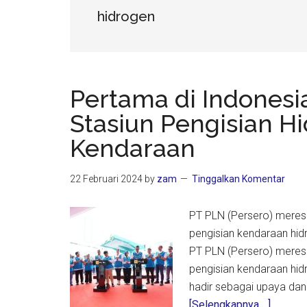
hidrogen
Pertama di Indonesi
Stasiun Pengisian H
Kendaraan
22 Februari 2024
by
zam
Tinggalkan Komentar
PT PLN (Persero) meresm
pengisian kendaraan hidr
PT PLN (Persero) meresm
pengisian kendaraan hid
hadir sebagai upaya da
about
[Selengkapnya ...]