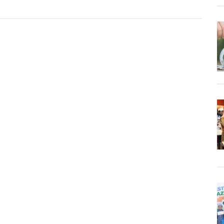
a
ia,
ikan
ian
en
aan