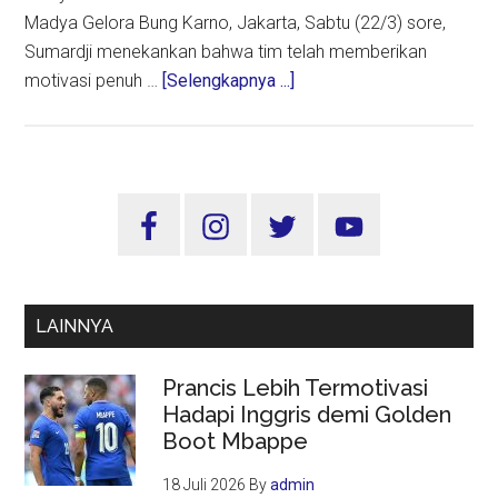
Madya Gelora Bung Karno, Jakarta, Sabtu (22/3) sore,
Sumardji menekankan bahwa tim telah memberikan
about
motivasi penuh …
[Selengkapnya ...]
Mental
Pemain
Timnas
Indonesia
Sidebar
Kembali
Utama
Bangkit
Jelang
Duel
LAINNYA
Kontra
Bahrain
Prancis Lebih Termotivasi
Hadapi Inggris demi Golden
Boot Mbappe
18 Juli 2026
By
admin